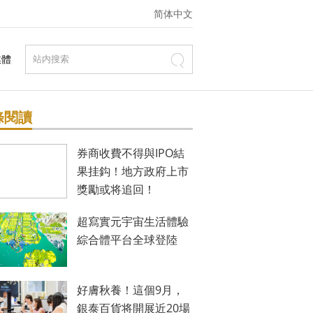
简体中文
媒體
條閱讀
券商收費不得與IPO結
果挂鈎！地方政府上市
獎勵或将追回！
超寫實元宇宙生活體驗
綜合體平台全球登陸
好膚秋養！這個9月，
銀泰百貨将開展近20場