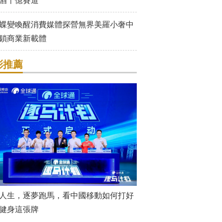
酒千億賽道
蝶變喚醒消費媒體探營無界美羅小奢中
鎖商業新載體
彩推薦
人生，逐夢跑馬，看中國移動如何打好
健身這張牌