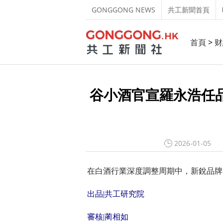
GONGGONG NEWS
共工新聞首頁
首頁
>
财
谷小酒官宣羅永浩任
2026-01-05
在白酒行業深度調整周期中，新銳品牌
出品|共工研究院
審核|蔺相如