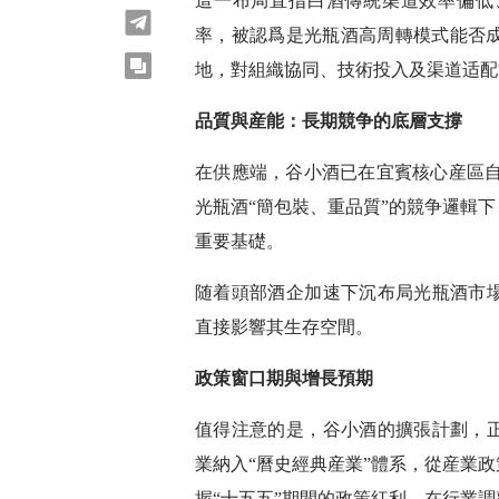
這一布局直指白酒傳統渠道效率偏低
telegram
率，被認爲是光瓶酒高周轉模式能否成
copy
地，對組織協同、技術投入及渠道适配
品質與産能：長期競争的底層支撐
在供應端，谷小酒已在宜賓核心産區自
光瓶酒“簡包裝、重品質”的競争邏輯
重要基礎。
随着頭部酒企加速下沉布局光瓶酒市
直接影響其生存空間。
政策窗口期與增長預期
值得注意的是，谷小酒的擴張計劃，
業納入“曆史經典産業”體系，從産業
握“十五五”期間的政策紅利，在行業