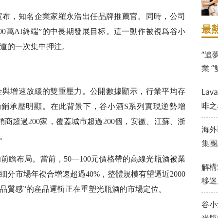
宣布，知名企業家羅永浩出任品牌推薦官。同時，公司
最
00萬AI終端”的中長期發展目标。這一動作被視爲谷小
道的一次集中押注。
“追
業 
La
企與增速放緩的雙重壓力。公開數據顯示，行業平均存
啡之
動銷承壓明顯。在此背景下，谷小酒S系列實現逆勢增
商超過200家，覆蓋城市超過200個，安徽、江蘇、浙
海外
。
集團
前瞻布局。當前，50—100元價格帶的高線光瓶酒被業
解構
分市場年複合增速超過40%，整體規模有望逼近2000
移迷
+品質感”的産品邏輯正在重塑光瓶酒的市場定位。
谷小