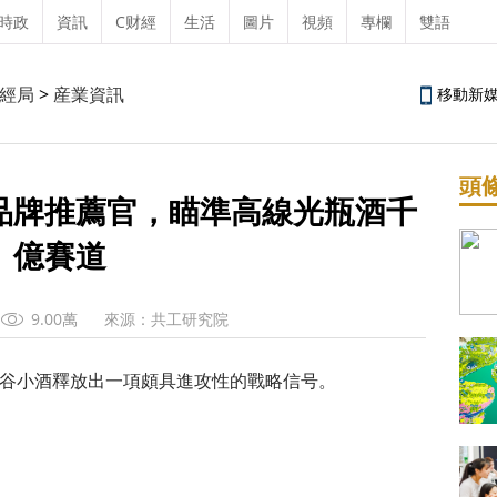
時政
資訊
C财經
生活
圖片
視頻
專欄
雙語
經局
>
産業資訊
移動新
頭
品牌推薦官，瞄準高線光瓶酒千
億賽道
9.00萬
來源：共工研究院
谷小酒釋放出一項頗具進攻性的戰略信号。