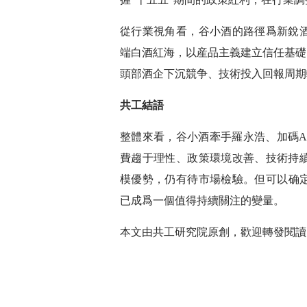
從行業視角看，谷小酒的路徑爲新銳
端白酒紅海，以産品主義建立信任基礎
頭部酒企下沉競争、技術投入回報周期
共工結語
整體來看，谷小酒牽手羅永浩、加碼A
費趨于理性、政策環境改善、技術持
模優勢，仍有待市場檢驗。但可以确定
已成爲一個值得持續關注的變量。
本文由共工研究院原創，歡迎轉發閱讀