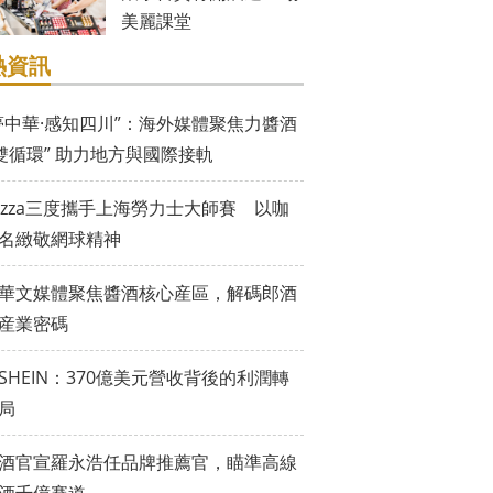
美麗課堂
熱資訊
夢中華·感知四川”：海外媒體聚焦力醬酒
“雙循環” 助力地方與國際接軌
vazza三度攜手上海勞力士大師賽 以咖
名緻敬網球精神
華文媒體聚焦醬酒核心産區，解碼郎酒
産業密碼
SHEIN：370億美元營收背後的利潤轉
局
酒官宣羅永浩任品牌推薦官，瞄準高線