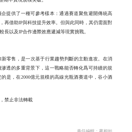
酒企提供了一種可參考樣本：通過賽道聚焦避開傳統高
，再借助IP與科技提升效率。但與此同時，其仍需面對
較長以及IP合作邊際效應遞減等現實挑戰。
I新零售，是一次基于行業趨勢判斷的主動進攻。在消
續滲透的多重背景下，這一戰略能否轉化爲可持續的規
的是，在2000億元規模的高線光瓶酒賽道中，谷小酒
，禁止非法轉載
責任編輯：蔺相如