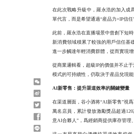
在此次戰略升級中，羅永浩的加入成
單代言，而是希望通過“産品力+IP信
此前，羅永浩在直播場景中曾創下短時
新消費領域積累了較強的用戶信任基
進一步觸達年輕消費群體，從而實現增
從商業邏輯看，超級IP的價值并不止
模式的可持續性，仍取決于産品兌現能
微信
AI新零售：提升渠道效率的關鍵變量
微博
在渠道層面，谷小酒将“AI新零售”視
Twitter
萬名店員，累計發放激勵獎品超過120
Facebook
意AI合夥人”，爲經銷商提供庫存管
line