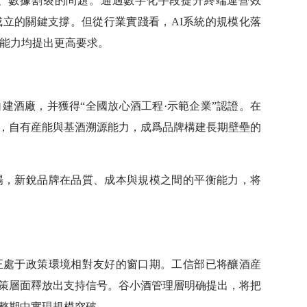
、數據割裂的問題。通過數字化手段提升終端運營效
立的關鍵支撐。但從行業實踐看，AI系統的規模化落
能力均提出更高要求。
建酒廠，并獲得“全國放心酒工程·示範企業”認證。在
下，自有産能與基酒溯源能力，成爲品牌構建長期壁壘的
場，新銳品牌在品質、成本與規模之間的平衡能力，将
正處于政策環境相對友好的窗口期。工信部已将釀酒産
政策層面釋放出支持信号。谷小酒管理層明确提出，将把
調整期中實現規模突破。