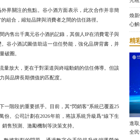
光瓶
爲外界關注的焦點。谷小酒方面表示，此次合作并非簡
煥新
任”的組合，縮短品牌與消費者之間的信任路徑。
心解
間内售出千萬元谷小酒的記錄，其個人IP在消費電子與
精
礎。谷小酒試圖借助這一信任勢能，強化品牌背書，并
量破圈。
于流量放大，更在于對渠道與終端動銷的信任傳導。但該
力與品牌長期價值的匹配度。
爲下一階段的重要抓手。目前，其“閃銷客”系統已覆蓋25
萬份。公司計劃在2026年前，将該系統升級爲“線下生
進取
理、銷售預測、激勵機制等決策支持。
全民