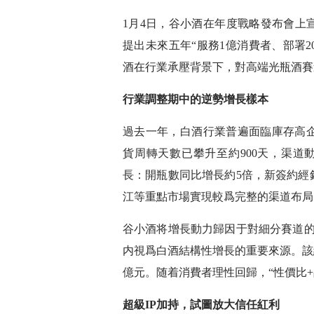
1月4日，谷小酒在年度戰略發布會上
提出未來五年“服務1億消費者、部署2
酒在行業承壓背景下，對高端光瓶酒賽
行業調整期中的逆勢增長樣本
過去一年，白酒行業普遍面臨庫存高
貨周轉天數已攀升至約900天，渠道
長：開瓶數同比增長約5倍，新簽約經銷
江等重點市場實現較爲完整的渠道布局
谷小酒将增長動力歸因于對細分賽道的
内視爲白酒結構性增長的重要來源。該細
億元。随着消費者理性回歸，“性價比
超級IP加持，試圖放大信任紅利