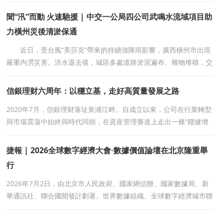
天，很多網友也在反饋。
聞“汛”而動 火速馳援 | 中交一公局四公司武鳴水流域項目助
力橫州災後清淤保通
近日，受台風“美莎克”帶來的持續強降雨影響，廣西橫州市出現
嚴重内澇災害。洪水退去後，城區多處道路淤泥遍布、雜物堆積，交
通通行嚴重受阻，加之部分生活物資供應緊
信銀理财六周年：以穩立基，走好高質量發展之路
2020年7月，信銀理财落址黃浦江畔。自成立以來，公司在行業轉型
與市場震蕩中始終與時代同頻，在資産管理賽道上走出一條“穩健增
長＋價值引領”的高質量發展路徑。
捷報 | 2026全球數字經濟大會·數據價值論壇在北京隆重舉
行
2026年7月2日，由北京市人民政府、國家網信辦、國家數據局、新
華通訊社、聯合國開發計劃署、世界數據組織、全球數字經濟城市聯
盟聯合主辦的2026全球數字經濟大會在國家會議中