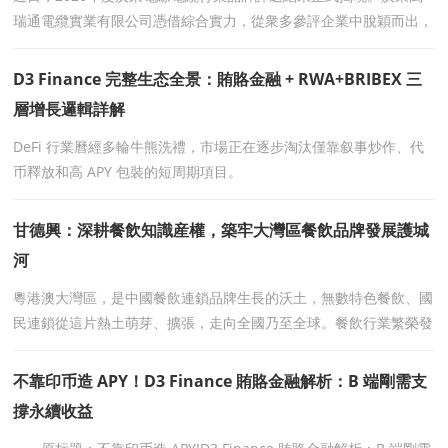
瑞通電纜實業有限公司憑借綜合實力，從衆多參評企業中脫穎而出，
榮膺 “2026年度廣東電線電纜行業品牌TOP30&rd
D3 Finance 完整生态全景：賄賂金融 + RWA+BRIBEX 三
層增長邏輯詳解
DeFi 行業曆經多輪牛熊洗禮，市場正在逐步淘汰僅靠叙事炒作、代
币釋放和高 APY 包裝的短周期項目。
甘德興：深耕餐飲知識産權，築牢大灣區餐飲品牌發展護城
河
粵港澳大灣區，是中國餐飲連鎖品牌生長的沃土，無數特色餐飲、國
民連鎖從這片熱土萌芽、擴張，走向全國乃至全球。餐飲行業繁榮發
展的背後，品牌知識産權保護是決定企業走多遠、做多
不靠印币造 APY！D3 Finance 賄賂金融解析：B 端剛需支
撐永續收益