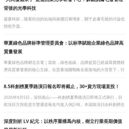
背後的光學科技
盛夏時節，随着街頭的短袖與裙擺日漸增多，關于皮膚毛發的讨論也
悄然升溫。
華夏綠色品牌标準管理委員會：以标準賦能企業綠色品牌高
質量發展
華夏綠色品牌網北京電｜當前，綠色低碳、品牌提質已經成爲實體經
濟高質量發展的核心主線。在質量強國戰略全面落地的大背景下，行
業發展告别粗放增長模式，進入“标準化、品牌
8.5科創榜夏季路演日報名即将截止，30+資方現場直投！
2026年8月5日，深圳南山——科創榜夏季路演日即将正式舉行，目
前項目方與投資方雙通道報名均進入倒計時。本屆路演日由科創榜生
态聯盟、投資并購百人會、深圳市互聯網
深度剖析 LV 紀元：以秩序重構爲内核，樹立行業長期價值