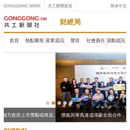
GONGGONG NEWS
共工新聞首頁
简体中文
财經局
首頁
熱點聚焦
産業資訊
聲音
社會責任
滾動資訊
券商收費不得與IPO結果挂鈎！地方政府上市獎勵或将追回！
搜狐與華爲達成鴻蒙全面合作，引領新聞、視頻應用新體驗