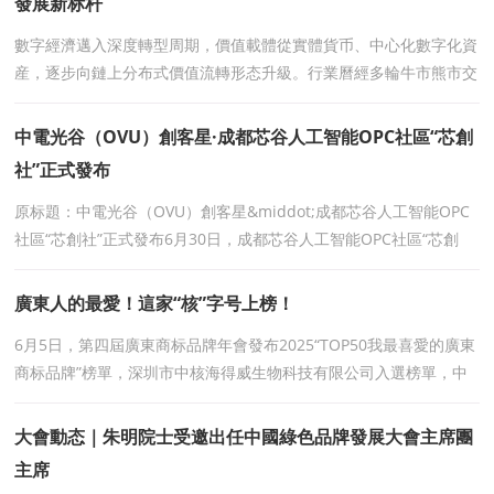
發展新标杆
數字經濟邁入深度轉型周期，價值載體從實體貨币、中心化數字化資
産，逐步向鏈上分布式價值流轉形态升級。行業曆經多輪牛市熊市交
替，炒作叙事、資金泡沫、中心化收割等亂象不斷暴
中電光谷（OVU）創客星·成都芯谷人工智能OPC社區“芯創
社”正式發布
原标題：中電光谷（OVU）創客星&middot;成都芯谷人工智能OPC
社區“芯創社”正式發布6月30日，成都芯谷人工智能OPC社區“芯創
社”發布會在成都芯谷企業幸福中心
廣東人的最愛！這家“核”字号上榜！
6月5日，第四屆廣東商标品牌年會發布2025“TOP50我最喜愛的廣東
商标品牌”榜單，深圳市中核海得威生物科技有限公司入選榜單，中
核海得威商标順利納入廣東省重點商标保
大會動态｜朱明院士受邀出任中國綠色品牌發展大會主席團
主席