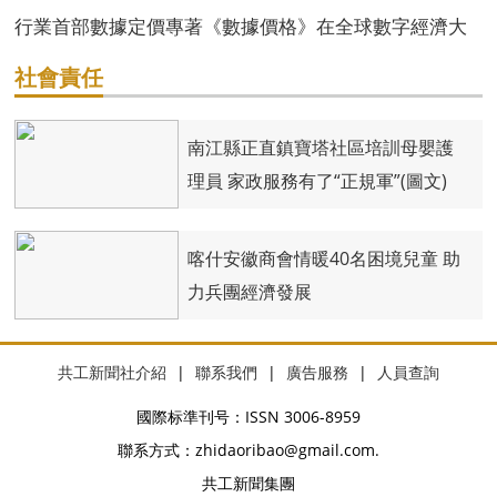
行業首部數據定價專著《數據價格》在全球數字經濟大
會首發
社會責任
南江縣正直鎮寶塔社區培訓母嬰護
理員 家政服務有了“正規軍”(圖文)
喀什安徽商會情暖40名困境兒童 助
力兵團經濟發展
共工新聞社介紹
|
聯系我們
|
廣告服務
|
人員查詢
國際标準刊号：ISSN 3006-8959
聯系方式：zhidaoribao@gmail.com.
共工新聞集團