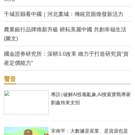
千城百縣看中國｜河北藁城：傳統宮面煥發新活力
農業銀行品牌煥新升級 耕耘美麗中國 共創幸福生活
(圖文)
國金證券研究所：深耕3.0改革 緻力于打造研究員“資
産定價能力”
聲音
專訪|破解AI投毒亂象,AI搜索實戰專家
劉鑫炜來支招
宋南平：大數據是産業、是資源也是