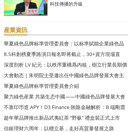
科技傳播的升級
産業資訊
華夏綠色品牌标準管理委員會：以标準賦能企業綠色品
牌高質量發展
8.5科創榜夏季路演日報名即将截止，30+資方現場直
投！
深度剖析 LV 紀元：以秩序重構爲内核，樹立行業長期價
值發展新标杆
大會動态｜朱明院士受邀出任中國綠色品牌發展大會主
席團主席
華夏綠色品牌标準管理委員會介紹
聚力綠色産業 共築生态中國——中國綠色品牌發展大會
組委會介紹
不靠印币造 APY！D3 Finance 賄賂金融解析：B 端剛需
支撐永續收益
趁年華品牌推出新品武夷紅茶 “野枞” 禮盒裝正式上市
信銀理财六周年：以穩立基，走好高質量發展之路