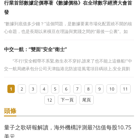
行業首部數據定價專著《數據價格》在全球數字經濟大會首
發
“數據到底值多少錢？”這個問題，是數據要素市場化配置繞不開的核
心命題，也是長期以來橫亘在理論與實踐之間的“最後一公裏”。如
今，這個問題有了一份系統性
中交一航：“雙面”安全“衛士”
“不行!安全帽帶不系緊,救生衣不穿好,誰來了也不能上這條船!”中
交一航局總承包分公司天津臨港北防波堤風電項目碼頭上,安全員劉
恒一臉嚴肅望着準備登船的産
1
2
3
4
5
6
7
8
9
10
11
下一頁
尾頁
12
頭條
量子之歌研報解讀，海外機構評測最?估值每股10.75
美元