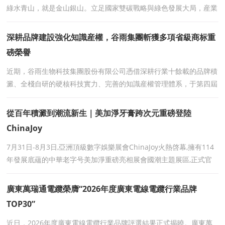
綠水青山，就是金山銀山。立足國家雙碳戰略與綠色發展大局，産業
低碳轉型、生态價值提升、民族品牌崛起，已成爲中國
深耕品牌建設強化知識産權，谷雨集團斬獲多項省級商标重
磅榮譽
近期，谷雨生物科技集團股份有限公司憑借深耕行業十餘載的品牌積
澱、全棧自研的硬核科技實力、完善的知識産權管理體系，于第四屆
廣東商标品牌年會暨“灣區之光”30年
從百年積澱到潮流新生｜美加淨牙膏跨次元重磅登陸
ChinaJoy
7月31日-8月3日,亞洲頂級數字娛樂展會ChinaJoy火熱啓幕,擁有114
年發展底蘊的中華老字号美加淨重磅亮相展會國潮主題展區,正式官
宣與CC、JOY兩大原創二次元IP達成深度跨界合
廣東萬瑞通電纜榮膺“2026年度廣東電線電纜行業品牌
TOP30”
近日，2026年度廣東電線電纜行業品牌評選結果正式揭曉。廣東萬