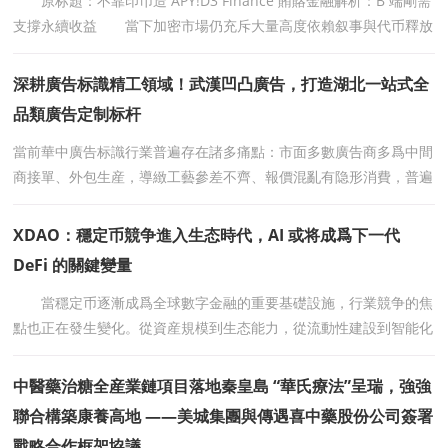
原标題：不靠印币造 APY!D3 Finance 賄賂金融解析：B 端剛需
支撐永續收益 當下加密市場仍充斥大量高度依賴叙事與代币釋放
的項目，部分協議通過持續釋放代币堆砌高年化數據
深耕廣告标識精工領域！武漢凹凸廣告，打造湖北一站式全
品類廣告定制标杆
當前華中廣告标識行業普遍存在諸多痛點：市面多數廣告商多爲中間
商接單、外包生産，導緻工藝參差不齊、報價混亂有隐形消費，普遍
存在發光字透光不均
XDAO：穩定币競争進入生态時代，AI 或将成爲下一代
DeFi 的關鍵變量
當穩定币逐漸成爲全球數字金融的重要基礎設施，行業競争的焦
點也正在發生變化。從資産規模到生态能力，從流動性建設到智能化
管理，新一輪 DeFi 創新開始圍繞更長期的價值網絡
中醫藥治糖全産業鏈項目落地秦皇島 “華氏療法”呈瑞，強強
聯合構築康養高地 ——美城集團與傳遇喜中藥股份公司簽署
戰略合作框架協議