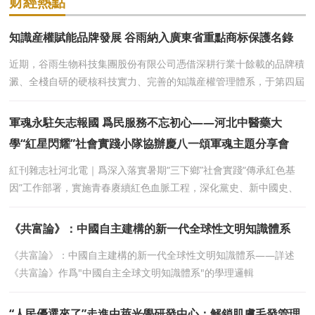
财經熱點
知識産權賦能品牌發展 谷雨納入廣東省重點商标保護名錄
近期，谷雨生物科技集團股份有限公司憑借深耕行業十餘載的品牌積
澱、全棧自研的硬核科技實力、完善的知識産權管理體系，于第四屆
廣東商标品牌年會暨“灣區之光”30年
軍魂永駐矢志報國 爲民服務不忘初心——河北中醫藥大
學“紅星閃耀”社會實踐小隊協辦慶八一頌軍魂主題分享會
紅刊雜志社河北電｜爲深入落實暑期“三下鄉”社會實踐“傳承紅色基
因”工作部署，實施青春赓續紅色血脈工程，深化黨史、新中國史、
改革開放史、社會主義發展
《共富論》：中國自主建構的新一代全球性文明知識體系
《共富論》：中國自主建構的新一代全球性文明知識體系——詳述
《共富論》作爲"中國自主全球文明知識體系"的學理邏輯
“人民優選來了”走進由萊光學研發中心：解鎖肌膚毛發管理