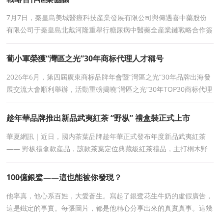
7月7日，秦皇島美城醫療科技産業發展有限公司與傳遇喜中藥股份
有限公司于秦皇島北戴河隆重舉行糖尿病中醫藥全産業鏈戰略合作簽
約儀式，雙方正式簽署。
蔔小軍榮獲“灣區之光”30年商标代理人才稱号
2026年6月，第四屆廣東商标品牌年會暨“灣區之光”30年品牌出海發
展交流大會順利舉辦，活動重磅揭曉“灣區之光”30年TOP30商标代理
人才榜單，北京高文（廣州）律
趁年華品牌推出新品武夷紅茶 “野枞” 禮盒裝正式上市
華夏網訊｜近日，國内茶葉品牌趁年華正式發布年度新品武夷紅茶
—— 野枞禮盒款産品，該款茶葉定位典藏級紅茶禮品，主打桐木野
枞原料，面向商務饋贈、節日禮贈市場完成全新
100億銀鹭——這也能被你發現？
他率真，他心系百姓，大愛蒼生。寫起了銀鹭花生牛奶的虛假廣告，
這是鐵定的事實。每張圖片，都是他精心分享出來的真實真事。這幾