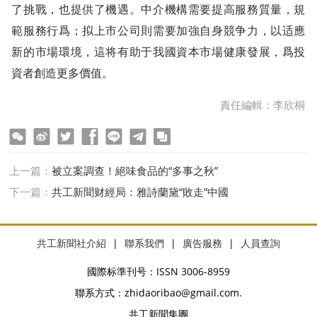
了挑戰，也提供了機遇。中介機構需要提高服務質量，規
範服務行爲；拟上市公司則需要加強自身競争力，以适應
新的市場環境，這将有助于我國資本市場健康發展，爲投
資者創造更多價值。
責任編輯：李欣桐
ter
Facebook
line
telegram
copy
上一篇：
被立案調查！絕味食品的“多事之秋”
下一篇：
共工新聞财經局：雅詩蘭黛“敗走”中國
共工新聞社介紹
|
聯系我們
|
廣告服務
|
人員查詢
國際标準刊号：ISSN 3006-8959
聯系方式：zhidaoribao@gmail.com.
共工新聞集團