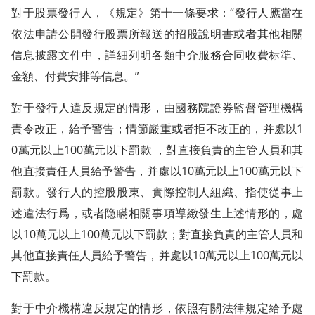
對于股票發行人，《規定》第十一條要求：“發行人應當在
依法申請公開發行股票所報送的招股說明書或者其他相關
信息披露文件中，詳細列明各類中介服務合同收費标準、
金額、付費安排等信息。”
對于發行人違反規定的情形，由國務院證券監督管理機構
責令改正，給予警告；情節嚴重或者拒不改正的，并處以1
0萬元以上100萬元以下罰款 ，對直接負責的主管人員和其
他直接責任人員給予警告，并處以10萬元以上100萬元以下
罰款。發行人的控股股東、實際控制人組織、指使從事上
述違法行爲，或者隐瞞相關事項導緻發生上述情形的，處
以10萬元以上100萬元以下罰款；對直接負責的主管人員和
其他直接責任人員給予警告，并處以10萬元以上100萬元以
下罰款。
對于中介機構違反規定的情形，依照有關法律規定給予處