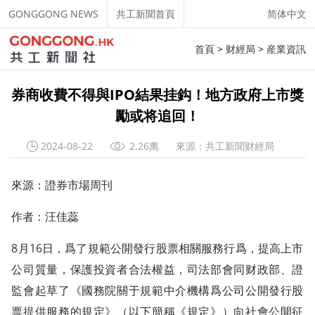
GONGGONG NEWS
共工新聞首頁
简体中文
首頁
>
财經局
>
産業資訊
券商收費不得與IPO結果挂鈎！地方政府上市獎
勵或将追回！
2024-08-22
2.26萬
來源：共工新聞财經局
來源：證券市場周刊
作者：汪佳蕊
8月16日，爲了規範公開發行股票相關服務行爲，提高上市
公司質量，保護投資者合法權益，司法部會同财政部、證
監會起草了《國務院關于規範中介機構爲公司公開發行股
票提供服務的規定》（以下簡稱《規定》）向社會公開征