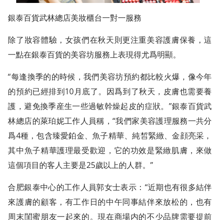
銀泰百貨武林總店美妝櫃台一對一服務
除了妝容體驗，女孩們在秋天則更注重美容護膚保養，這
一點在銀泰百貨的美容坊服務上表現得尤爲明顯。
“每逢換季的的時候，我們美容坊預約都比較火爆，像今年
的預約已經排到10月底了。因爲到了秋天，皮膚也需要養
護，避免換季産生一些過敏幹燥起皮的症狀。”銀泰百貨武
林總店的萊珀妮工作人員稱，“我們家美容護理服務一共分
爲4種，包含臻愛鉑金、魚子精華、純皙緊緻、金顔亮采，
其中魚子精華護理最受歡迎，它的功效是緊緻肌膚，來做
這個項目的客人主要是25歲以上的人群。”
合肥銀泰中心的工作人員郭女士表示：“近期也有很多結伴
來護膚的顧客，有工作日的中午同事結伴來放松的，也有
周末閨蜜朋友一起來的。現在商場内的不少品牌需要提前