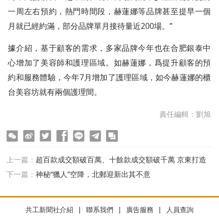
一周左右預約，熱門時間段，赫蓮娜等品牌甚至提早一個
月就已經約滿，部分品牌單月接待量近200場。”
據介紹，基于顧客的需求，多家品牌今年也在合肥銀泰中
心增加了美容師和護理區域。如赫蓮娜，爲提升顧客的預
約和服務體驗，今年7月增加了護理區域，如今赫蓮娜的櫃
台美容坊就有兩個護理間。
責任編輯：劉旭
ter
Facebook
line
telegram
copy
上一篇：
超百款成交額破百萬、十餘款成交額破千萬 京東打造
家裝建材新品首發陣地
下一篇：
神秘“獵人”空降，北郵迎新出其不意
共工新聞社介紹
|
聯系我們
|
廣告服務
|
人員查詢