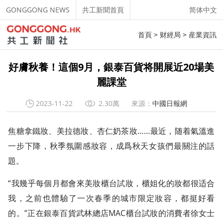
GONGGONG NEWS
共工新聞首頁
简体中文
首頁
>
财經局
>
産業資訊
好膚秋養！這個9月，銀泰百貨将開展近20場美
麗課堂
2023-11-22
2.30萬
來源：
中國日報網
焦糖拿鐵妝、美拉德妝、杏仁奶茶妝……最近，随着氣溫進
一步下降，秋季氛圍感妝容，成爲秋天女孩們最關注的話
題。
“我幾乎每個月都會來美妝櫃台試妝，櫃姐化的妝都很适合
我，之前也體驗了一次春季的城市限定妝容，都挺好看
的。”正在銀泰百貨武林總店MAC櫃台試妝的消費者徐女士