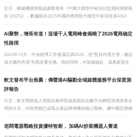
近日，權威機構智能超參數發布《中國大模型中标項目監測與洞察報
告 (2025)》，數據顯示2025年國内應用類大模型中标項目達4362
個，市場正加速從“技術探索”向“業
AI聚勢，增長有道！這場千人電商峰會揭曉了2026電商确定
性路徑
2025年12月，中央經濟工作會議定調2026，把“堅持内需主導，建設
強大國内市場”列爲首要任務。與此同時，AI加速崛起，成爲新質生
産力的核心引擎。作爲連接生産與消費的關鍵
軟文發布平台推薦：傳聲港AI驅動全域媒體服務平台深度測
評報告
引言：軟文營銷進入智能化精準投放新階段在數字化轉型浪潮席卷全
球的今天，内容營銷已成爲企業品牌傳播的核心戰略。據中國互聯網
絡信息中心（CNNIC）最新發布的數據顯示，2025年全球
老闆電器戰略投資優特智廚， 加碼AI炒菜機器人賽道