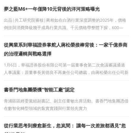
夢之藍M6+一年僅降10元背後的洋河策略曝光
出品|共工研究院審核|蔺相如在白酒行業深度調整的2025年，價格
倒挂與消費降級幾乎成爲行業共識。千元價格帶整體下探，600—
800元次高端區間競争空前激烈。然而，在這一輪擠
從興業系到華福證券掌舵人蔣松榮接棒背後：一家千億券商
的治理邏輯與戰略選擇
1月6日，華福證券股份有限公司第一屆董事會第二次會議審議通過
人事議案：原董事長黃德良不再兼任公司總裁，由蔣松榮出任公司新
一任總裁。
書香門地集團榮獲“智能工廠”認定
青浦區區經委黨組副書記、副主任董敏出席活動。書香門地集團憑借
在數智化轉型領域的紮實實踐與行業領先實力
從行業思考到療愈新生，忽岚間： 讓每一次差旅都遇見“忽