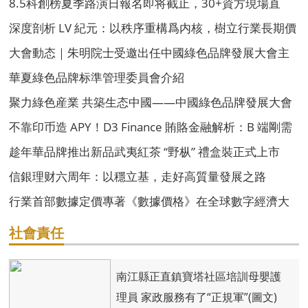
牌高質量發展
8.5科創榜夏季路演日報名即将截止，30+資方現場直
投！
深度剖析 LV 紀元：以秩序重構爲内核，樹立行業長期價
值發展新标杆
大會動态｜朱明院士受邀出任中國綠色品牌發展大會主
席團主席
華夏綠色品牌标準管理委員會介紹
聚力綠色産業 共築生态中國——中國綠色品牌發展大會
組委會介紹
不靠印币造 APY！D3 Finance 賄賂金融解析：B 端剛需
支撐永續收益
趁年華品牌推出新品武夷紅茶 “野枞” 禮盒裝正式上市
信銀理财六周年：以穩立基，走好高質量發展之路
行業首部數據定價專著《數據價格》在全球數字經濟大
會首發
社會責任
南江縣正直鎮寶塔社區培訓母嬰護
理員 家政服務有了“正規軍”(圖文)