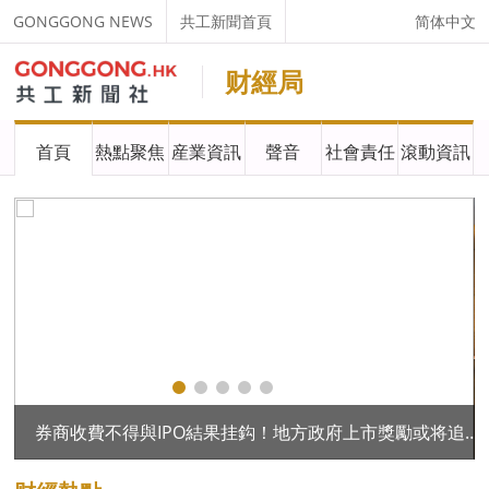
GONGGONG NEWS
共工新聞首頁
简体中文
财經局
首頁
熱點聚焦
産業資訊
聲音
社會責任
滾動資訊
券商收費不得與IPO結果挂鈎！地方政府上市獎勵或将追回！
搜狐與華爲達成鴻蒙全面合作，引領新聞、視頻應用新體驗