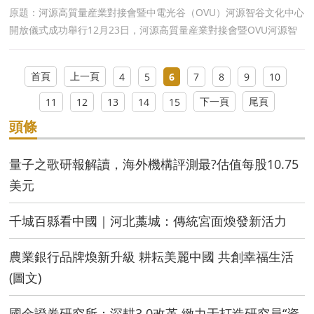
原題：河源高質量産業對接會暨中電光谷（OVU）河源智谷文化中心
開放儀式成功舉行12月23日，河源高質量産業對接會暨OVU河源智
谷文化中心開放儀式在河源江東新區舉行。此次活動标志着
首頁
上一頁
4
5
6
7
8
9
10
下一頁
尾頁
11
12
13
14
15
頭條
量子之歌研報解讀，海外機構評測最?估值每股10.75
美元
千城百縣看中國｜河北藁城：傳統宮面煥發新活力
農業銀行品牌煥新升級 耕耘美麗中國 共創幸福生活
(圖文)
國金證券研究所：深耕3.0改革 緻力于打造研究員“資