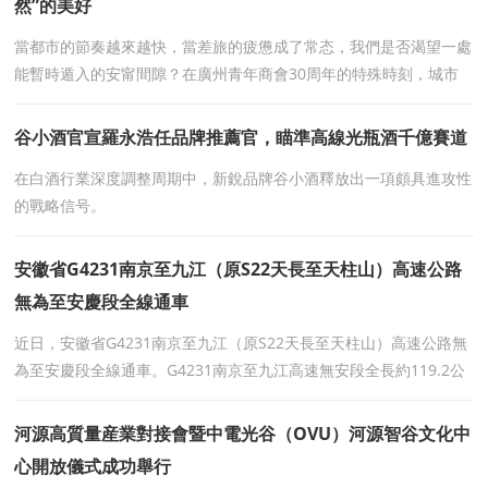
然”的美好
當都市的節奏越來越快，當差旅的疲憊成了常态，我們是否渴望一處
能暫時遁入的安甯間隙？在廣州青年商會30周年的特殊時刻，城市
療愈生活方式酒店品牌——忽岚間正式亮相，這
谷小酒官宣羅永浩任品牌推薦官，瞄準高線光瓶酒千億賽道
在白酒行業深度調整周期中，新銳品牌谷小酒釋放出一項頗具進攻性
的戰略信号。
安徽省G4231南京至九江（原S22天長至天柱山）高速公路
無為至安慶段全線通車
近日，安徽省G4231南京至九江（原S22天長至天柱山）高速公路無
為至安慶段全線通車。G4231南京至九江高速無安段全長約119.2公
裏，路線起自安徽省蕪湖市無為市襄安鎮北側，接合福鐵路銅
河源高質量産業對接會暨中電光谷（OVU）河源智谷文化中
心開放儀式成功舉行