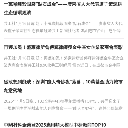
十萬噸蚝殼固廢“點石成金”——廣東省人大代表盧子策深耕
生态循環經濟
共工社1月16日電 題：十萬噸蚝殼固廢“點石成金”——廣東省人大代
表盧子策深耕生态循環經濟共工新聞社記者 馮創志在台山、恩平等
沿海地區，年産十萬噸的
再獲加冕！盛豪律所曾傳輝律師獲金牛區女企業家商會表彰
共工社1月16日電 題：再獲加冕！盛豪律所曾傳輝律師獲金牛區女企
業家商會表彰共工社&bull;共工财經局 雷良近日，在成都市金牛區
女企業家商會第二屆三次會員大會暨2026年會上，
從敢想到能成：深圳“能人奇妙夜”落幕，10萬基金助力城市
創意落地
2026年1月9日晚，T33全時中心攜手創意機構TOPYS，共同迎來了
一場别開生面的城市能人創意聚會——“能人奇妙夜”。這并非傳統意
義上的年終創意大會，而是一次
中關村科金榮登2025應用類大模型中标廠商TOP10