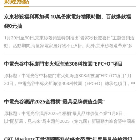
财經熱點
京東秒殺福利再加碼 10萬份家電好禮限時贈、百款爆款福
袋0元抽
1月29日至30日,京東秒殺頻道特别推出“愛家秒殺驚喜日”主題促銷活
動。活動期間,海量家電家居好物不止5折。此外,京東秒殺還帶來“多
重補貼不止5折”&l
中電光谷中标廈門市火炬海滄308科技園“EPC+O”項目
原标題：中電光谷中标廈門市火炬海滄308科技園“EPC+O”項目1月
20日，中電光谷中标火炬海滄308科技園（EPC+O）總承包項目，中
标金額約8.41億元。中電光谷将承擔園區全生命
中電光谷獲評2025金梧桐“最具品牌價值企業”
原标題：中電光谷獲評2025金梧桐“最具品牌價值企業”1月8日，
以“開新局，見未來”爲主題的2025（第九屆）新驅動力峰會暨中國産
業園區與商辦論壇在北京舉行，會上
CPT Markets于武漢國際科技峰會榮膺“年度最具信賴經紀