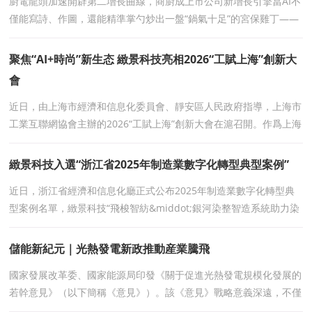
廚電龍頭加速開辟第二增長曲線，商廚成上市公司新增長引擎當AI不
僅能寫詩、作圖，還能精準掌勺炒出一盤“鍋氣十足”的宮保雞丁——
這家以家用油煙機聞名的
聚焦“AI+時尚”新生态 緻景科技亮相2026“工賦上海”創新大
會
近日，由上海市經濟和信息化委員會、靜安區人民政府指導，上海市
工業互聯網協會主辦的2026“工賦上海”創新大會在滬召開。作爲上海
市首批工賦鏈主企業，緻景科技應邀出
緻景科技入選“浙江省2025年制造業數字化轉型典型案例”
近日，浙江省經濟和信息化廳正式公布2025年制造業數字化轉型典
型案例名單，緻景科技“飛梭智紡&middot;銀河染整智造系統助力染
整企業數智化升級”行業解決方案成功入
儲能新紀元｜光熱發電新政推動産業騰飛
國家發展改革委、國家能源局印發《關于促進光熱發電規模化發展的
若幹意見》（以下簡稱《意見》）。該《意見》戰略意義深遠，不僅
旨在培育新興産業，更服務于國家能源安全與新型電力系統構建。