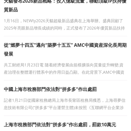
天貓發布2026新品戰略：投入億級流量，聯動頂級IP扶持優
質新品
1月16日，NEWty2026天貓超級新品盛典在上海舉辦。盛典回顧了
2025年亮眼新品增長成績的同時，正式發布了2026年優質新品扶持
核心舉措，同時公布涵蓋百大年度新品的六大新品獎項，頒發
從“燃夢十四五”邁向“築夢十五五” AMC中國資産深化長周期
發展
共工财經局1月23日電 随着經濟發展由規模擴張向質量提升轉變,資
産治理在整體運行體系中的作用日益凸顯。在此背景下,AMC中國資
産圍繞“燃夢十四五,築夢十五五”發
中國上海市稅務部門依法對“拼多多”作出處罰
記者1月21日從國家稅務總局上海市長甯區稅務局獲悉，上海尋夢信
息技術有限公司(“拼多多”平台運營主體)未按照《互聯網平台企業涉
稅信息報送規定》的要求報送涉稅
上海市稅務部門依法對“拼多多”作出處罰，罰款10萬元