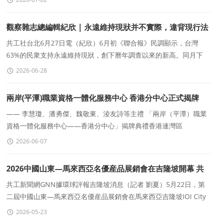
觀察雜志總編輯紀欣 | 永遠維持現狀并不實際，違背現行法
制
共工社台北6月27日電（紀欣）6月初《聯合報》民調顯示，台灣
63%的民衆支持永遠維持現狀，創下曆年調查以來的新高。同月下
旬，美國在台協會（AIT）處長谷立言接受台媒專訪
2026-06-28
兩岸(平潭)職業資格一體化服務中心 香港分中心正式揭牌
—— 李慧瓊、潘勇傑、魏敬東、淩友詩等主禮 「兩岸（平潭）職業
資格一體化服務中心——香港分中心」揭牌典禮香港連灣區
&middot;兩岸共融通2026年5月27日
2026-06-07
2026中國山東—馬來西亞名優産品展銷會在吉隆坡開幕 共
促魯馬經貿合作深化
共工新聞網GNN據環球評報吉隆坡消息（記者 劉夏）5月22日，第
二屆中國山東—馬來西亞名優産品展銷會在馬來西亞吉隆坡IOI City
Mall隆重開幕。來自中國與馬來西亞
2026-05-23