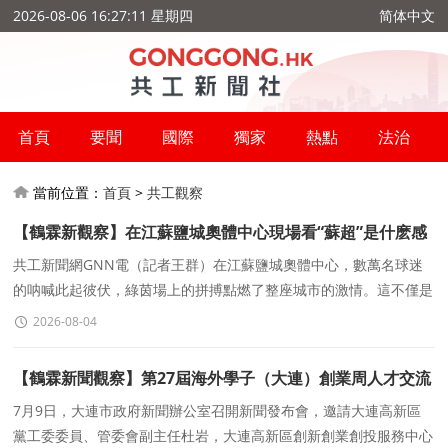
2026-08-06 16:27:12 星期四
简体中文
首頁
要聞
國際
獨家
熱點
法治
當前位置：
首頁
>
共工觀察
【鶴霖新觀察】在江蘇鹽城奧體中心現場看“蘇超”是什麽感
覺？“蘇超”與“東北超”雙雙出圈，基層足球激發中國體育新
共工新聞網GNN電（記者王群）在江蘇鹽城奧體中心，數萬名球迷
的呐喊此起彼伏，綠茵場上的拼搏點燃了整座城市的激情。這不僅是
活力
一場足球比賽，更是一場全民參與的體育盛會。
2026-08-04
【鶴霖新聞觀察】第27屆海外學子（大連）創業周人才交流
洽談會于7月16-17日在大連世界博覽廣場舉行
7月9日，大連市政府新聞辦公室召開新聞發布會，邀請大連高新區
黨工委委員、管委會副主任杜岩，大連高新區創新創業創投服務中心