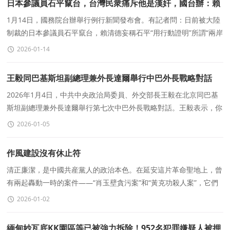
日本參議員石平竄台，台灣民衆痛斥他是漢奸，國台辦：賴
清德夥同個别民族敗類、宵小之輩上演鬧劇，令人不齒
1月14日，國務院台辦舉行例行新聞發布會。有記者問：日前被大陸
制裁的日本參議員石平竄台，賴清德妄稱石平“用行動證明”所謂“兩岸
互不隸屬”，而石平此行遭
2026-01-14
王毅同巴基斯坦副總理兼外長達爾舉行中巴外長戰略對話
2026年1月4日，中共中央政治局委員、外交部長王毅在北京同巴基
斯坦副總理兼外長達爾舉行第七次中巴外長戰略對話。王毅表示，你
是中方2026年接待的首位外長，凸顯中巴獨一無二友好
2026-01-05
作風建設沒有休止符
清正廉潔，是中國共産黨人的政治本色。在延安這片革命聖地上，曾
有兩起轟動一時的案件——“肖玉壁貪污案”和“黃克功殺人案”，它們
像兩把利劍，劃
2026-01-02
緬甸妙瓦底KK園區等已被強力拆除！952名犯罪嫌疑人被押