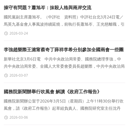
操守有問題？蕭旭岑：抹殺人格與兩岸交流
國民黨副主席蕭旭岑。（中評社 資料照）中評社台北3月24日電／
馬英九基金會人事風波持續延燒，前執行長蕭旭岑、王光慈離職，引
發外界揣測。馬英九基金會23日傍晚發聲明指出，已委請律
2026-03-24
李強趙樂際王滬甯蔡奇丁薛祥李希分别參加全國兩會一些團
組審議和讨論
新華社北京3月6日電 中共中央政治局常委、國務院總理李強，中
共中央政治局常委、全國人大常委會委員長趙樂際，中共中央政治局
常委、全國政協主席王滬甯，中共中央政治局常委、中
2026-03-07
國務院新聞辦舉行吹風會 解讀《政府工作報告》
國務院新聞辦公室于2026年3月5日（星期四）上午11時30分舉行吹
風會，請《政府工作報告》起草組負責人、國務院研究室主任沈丹
陽，《政府工作報告》起草組成員、國務院研究室副主任陳
2026-03-06