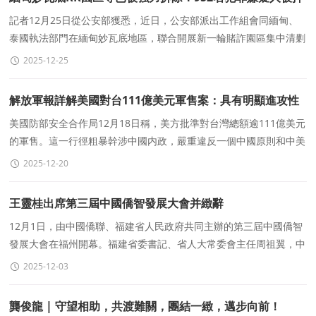
解回國
記者12月25日從公安部獲悉，近日，公安部派出工作組會同緬甸、
泰國執法部門在緬甸妙瓦底地區，聯合開展新一輪賭詐園區集中清剿
行動，952名中國籍涉電詐犯罪嫌疑人被押解回國。長期
2025-12-25
解放軍報詳解美國對台111億美元軍售案：具有明顯進攻性
特征、突出強化“非對稱作戰”，險惡用心昭然若揭
美國防部安全合作局12月18日稱，美方批準對台灣總額逾111億美元
的軍售。這一行徑粗暴幹涉中國内政，嚴重違反一個中國原則和中美
三個聯合公報特别是“八&middot;一七&rdquo
2025-12-20
王靈桂出席第三屆中國僑智發展大會并緻辭
12月1日，由中國僑聯、福建省人民政府共同主辦的第三屆中國僑智
發展大會在福州開幕。福建省委書記、省人大常委會主任周祖翼，中
國僑聯黨組書記、主席王靈桂出席開幕式并緻辭。
2025-12-03
龔俊龍 | 守望相助，共渡難關，團結一緻，邁步向前！