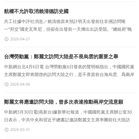
航權不允許取消賴清德訪史國
共工社據中評社消息／賴清德原本預計明天出發前往非洲訪問唯
一“邦交”國史瓦帝尼，但卻在出發前一天傳出出訪受阻。“總統府”晚
間緊急召開記者會，“總統府”秘書長潘孟安出席說明
2026-04-21
台灣勞動黨：鄭麗文訪問大陸是不畏烏雲的重要之舉
中新網台北4月6日電 台灣勞動黨6日發表的聲明稿指出，中國國民黨
主席鄭麗文即将開啓的訪問大陸之行，是不畏當前台海烏雲、爲兩岸
重啓對話的重要之舉。該黨對此表示積極肯定與支
2026-04-06
鄭麗文将應邀訪問大陸，曾多次表達推動兩岸交流意願
中新網3月30日電(燕新台)據新華社報道，中國國民黨主席辦公室30
日表示，中共中央和習近平總書記邀請鄭麗文主席率團前往大陸訪
問，鄭主席表示感謝并欣然接受邀請。期望兩黨共同努
2026-03-31