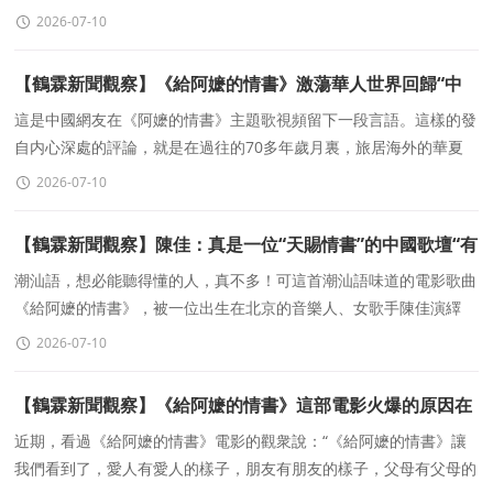
主任于晶介紹了“海創周”相關情況并回答記者提問。
2026-07-10
【鶴霖新聞觀察】《給阿嬷的情書》激蕩華人世界回歸“中
華一家親”築牢中華民族意識共同體的新曆史征程
這是中國網友在《阿嬷的情書》主題歌視頻留下一段言語。這樣的發
自内心深處的評論，就是在過往的70多年歲月裏，旅居海外的華夏
子孫，深埋在中華骨髓裏層裏的真情實感
2026-07-10
【鶴霖新聞觀察】陳佳：真是一位“天賜情書”的中國歌壇“有
準備的巨星歌者”，不火都不行！
潮汕語，想必能聽得懂的人，真不多！可這首潮汕語味道的電影歌曲
《給阿嬷的情書》，被一位出生在北京的音樂人、女歌手陳佳演繹
得“茶愈”效果爆棚至極，實乃“絕世神女”
2026-07-10
【鶴霖新聞觀察】《給阿嬷的情書》這部電影火爆的原因在
哪裏？
近期，看過《給阿嬷的情書》電影的觀衆說：“《給阿嬷的情書》讓
我們看到了，愛人有愛人的樣子，朋友有朋友的樣子，父母有父母的