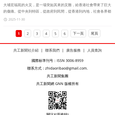
大埔宏福苑的火災，是一場突如其來的災難，給香港社會帶來了巨大
的傷痛。從中央到特區，從政府到民間，從香港到内地，社會各界都
時刻關注，一方有難，八方支援。
2025-11-30
下一頁
尾頁
1
2
3
4
5
6
共工新聞社介紹
|
聯系我們
|
廣告服務
|
人員查詢
國際标準刊号：ISSN 3006-8959
聯系方式：zhidaoribao@gmail.com.
共工新聞集團
共工新聞網 GNN 版權所有
關注X(原推特)