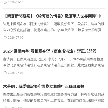
樣子
2026-07-10
【鶴霖新聞觀察】《給阿嬷的情書》激蕩華人世界回歸“中
華一家親”築牢中華民族意識共同體的新曆史征程
這是中國網友在《阿嬷的情書》主題歌視頻留下一段言語。這樣的發
自内心深處的評論，就是在過往的70多年歲月裏，旅居海外的華夏
子孫，深埋在中華骨髓裏層裏的真情實感
2026-07-09
2026“風韻南粵”尋根夏令營（廣東省清遠）營正式開營
斐濟共工社廣東清遠訊（記者 李丹）7月7日，2026風韻南粵尋根夏
令營（廣東省清遠營）在廣東省清遠市正式開營。此次活動由廣東省
僑聯主辦，清遠市僑聯承辦，清遠市清城區
2026-07-08
求是網：縣委書記要牢固樹立和踐行正确政績觀
縣委書記是我們黨在縣域治國理政的重要骨幹力量，持有什麽樣的政
績觀，關系一個縣的發展走向和工作質量。在我們黨的組織結構和國
家政權結構中，縣一級處在承上啓下的關鍵環節
2026-07-02