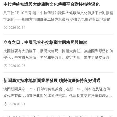
中拉傳統知識與大健康跨文化傳播平台對接精準深化
共工社2月10日電 題：中拉傳統知識與大健康跨文化傳播平台對接精
準深化——相關方面開展第二輪專題會商 夯實合規推進與落地籌備
美洲共工新聞社記者 司京昆繼2月3日
2026-02-14
立春之日，中國元首外交彰顯大國格局與擔當
大國就要有大的樣子，展現大格局，擔起大責任。無論國際形勢如何
變化，中方将永遠做世界的和平力量、穩定力量、進步力量立春時
節，萬物複蘇，生機勃發。這一天，中國元首外交日程密集，開
2026-02-06
新聞局支持本地新聞業界發展 續與傳媒保持良好溝通
澳門新聞局今（21）日舉行傳媒茶會，在新一年，與本澳及駐澳傳
媒代表茶聚，增進彼此間的溝通與交流。代局長黃樂宜緻辭時表示，
新聞局會一如以往，支持及協助本地新聞業界發展，繼續與傳媒保
2026-01-21