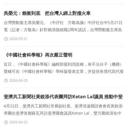
吳榮元：賴衝到底 把台灣人綁上對撞火車
台灣勞動黨主席吳榮元。（中評社 方敬為攝）中評社台中5月21日
電（記者：方敬為）針對賴清德就職2周年談話，台灣勞動黨主席吳
榮元接受中評社訪問表示，即便北京中美峰會甫落幕，美國總統特
2026-05-21
《中國社會科學報》再次嚴正聲明
近日，《中國社會科學報》編輯部接到消息稱，有不法分子（機構）
聲稱可在《中國社會科學報》學科版發表文章，并提供有償代寫代發
服務。2025年5月27日，《中國社會科學報》編輯部曾發布
2026-04-23
斐濟共工新聞社黃銳添代表團拜訪Ketan Lal議員 推動中斐
民間交流與務實合作深化
4月22日，斐濟共工新聞社常務副社長、斐濟清遠聯誼會會長黃銳添
率團在斐濟首都蘇瓦拜訪斐濟國會議員Ketan Lal，雙方圍繞深化中
斐民間交流與務實合作進行友好會談。
2026-04-22