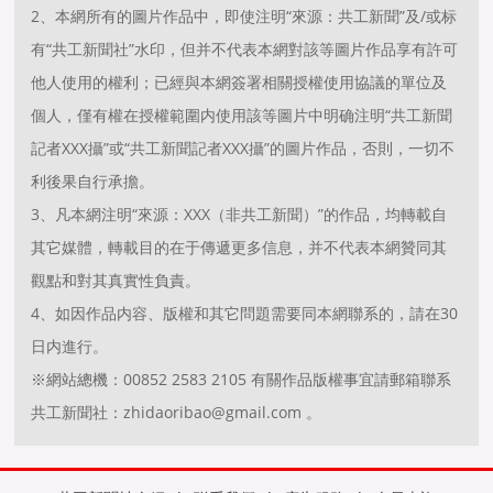
2、本網所有的圖片作品中，即使注明“來源：共工新聞”及/或标
有“共工新聞社”水印，但并不代表本網對該等圖片作品享有許可
他人使用的權利；已經與本網簽署相關授權使用協議的單位及
個人，僅有權在授權範圍内使用該等圖片中明确注明“共工新聞
記者XXX攝”或“共工新聞記者XXX攝”的圖片作品，否則，一切不
利後果自行承擔。
3、凡本網注明“來源：XXX（非共工新聞）”的作品，均轉載自
其它媒體，轉載目的在于傳遞更多信息，并不代表本網贊同其
觀點和對其真實性負責。
4、如因作品内容、版權和其它問題需要同本網聯系的，請在30
日内進行。
※網站總機：00852 2583 2105 有關作品版權事宜請郵箱聯系
共工新聞社：zhidaoribao@gmail.com 。