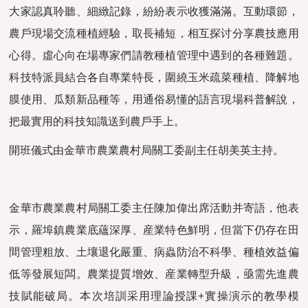
大家認真聆聽、細緻記錄，紛紛表示收獲滿滿。互動環節，
農戶現場交流種植經驗，取長補短，相互探讨分享農技應用
心得。虛心向在場專家們請教種植管理中遇到的各種難題。
科技特派員結合各自專業特長，圍繞玉米疏菜種植、降解地
膜使用、瓜類新品種等，用通俗易懂的語言現場科普解說，
把最實用的科技知識送到農戶手上。
開班儀式由金華市農業農村局關工委副主任胡美英主持。
金華市農業農村局關工委主任陳加偉出席活動并寄語，他表
示，羅埠鎮農業底蘊深厚、産業特色鮮明，但當下仍存在田
間管理粗放、土壤退化嚴重、病蟲防治不科學、種植效益偏
低等發展短闆。農業提質增效、産業轉型升級，亟需先進農
技賦能破局。本次培訓采用理論授課+實操演示的教學模