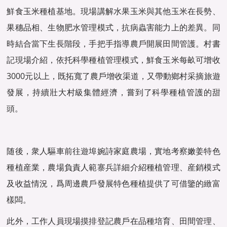
鮮食玉米種植基地。現場講解水果玉米與其他玉米在長勢、
果穗品相、生物肥水管理模式，抗病蟲害能力上的差異。同
時結合當下生長階段，手把手指導農戶開展田間管護。村書
記現場介紹，依托科學種植管理模式，鮮食玉米每畝可增收
3000元以上，既拓寬了農戶增收渠道，又帶動鄉村采摘旅遊
發展，持續壯大村級集體經濟，嘗到了科學種植管護的甜
頭。
随後，衆人驅車前往遊埠婉詩家庭農場，實地考察嫩姜特色
種植産業，農場負責人範寨兵詳細介紹種植管理、産銷模式
及收益情況，爲周邊農戶發展特色種植提供了可借鑒的緻富
樣闆。
此外，工作人員現場摸排登記農戶在品種培育、田間管理、