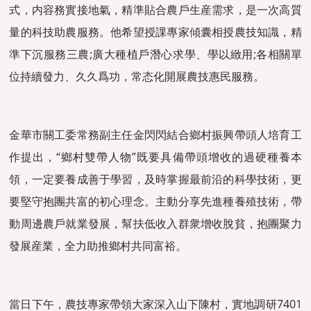
式，内容務實接地氣，精準貼合農戶生産需求，是一次高質
量的科技助農服務。他希望授課專家傾囊相授農技知識，精
準下沉服務三農;廣大種植戶潛心求學、學以緻用;各相關單
位持續發力、久久爲功，常态化開展農技惠民服務。
金華市關工委常務副主任金閃閃結合鄉村振興帶頭人培育工
作提出，“鄉村雙帶人物”既要具備帶頭增收的過硬種養本
領，一定要養成善于學習，及時掌握最前沿的科學技術，更
要堅守抱團共富的初心理念。主動分享先進種養殖技術，帶
動周邊農戶就業發展，幫扶低收入群衆增收脫貧，抱團聚力
發展産業，全力助推鄉村共同富裕。
當日下午，農技專家帶領大家深入山下陳村，實地調研7401