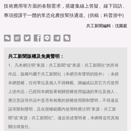
技術應用等方面的各類需求，搭建集線上答疑、線下回訪、
專項授課于一體的常态化農技幫扶通道。(供稿：科普浙中)
共工新聞編輯：沈園庭
ter
Facebook
line
telegram
copy
共工新聞版權及免責聲明：
1、凡本網注明“來源：共工新聞”或“來源：共工新聞社”的所有
作品，版權均屬于共工新聞社（本網另有聲明的除外）；未經
本網授權，任何單位及個人不得轉載、摘編或以其它方式使用
上述作品；已經與本網簽署相關授權使用協議的單位及個人，
應注意該等作品中是否有相應的授權使用限制聲明，不得違反
該等限制聲明，且在授權範圍内使用時應注明“來源：共工新
聞”或“來源：共工新聞社”。違反前述聲明者，本網将追究其相
關法律責任。