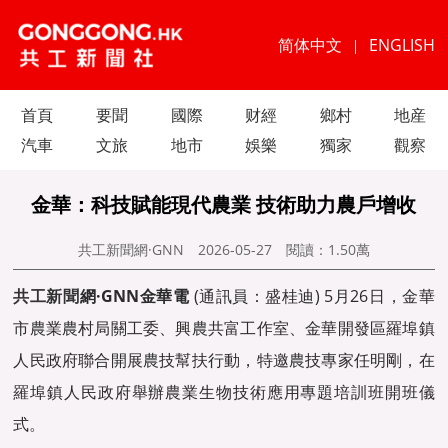
简体中文
ENGLISH
|
首頁
要聞
國際
财經
鄉村
地産
汽車
文旅
地市
娛樂
獨家
觀察
金華：科技賦能現代農業 技術助力農戶增收
共工新聞網·GNN
2026-05-27
閱讀：
1.50萬
共工新聞
網·GNN金華電
(通訊員：盛桂迪) 5月26日，金華
市農業農村局關工委、興農共富工作室、金華開發區羅埠鎮
人民政府聯合開展農技幫扶行動，特邀農技專家任明剛，在
羅埠鎮人民政府舉辦農業生物技術應用專題培訓班開班儀
式。