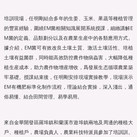
培訓現場，任明剛結合多年的生姜、玉米、果蔬等種植管理
的豐富經驗，圍繞EM菌相關知識展開系統授課，細緻講解E
M菌的定義、品類劃分以及在農業生産中的各類應用方式。
據介紹，EM菌可有效改良土壤土質、激活土壤活性、培植
土壤有益菌群，同時能高效防控農作物病蟲害，大幅降低種
植生産成本，助力農作物增産增收，爲發展生态循環農業築
牢基礎。授課結束後，任明剛安排現場實操教學，現場演示
EM有機肥标準化制作流程，理論結合實操，深入淺出，通
俗易懂、結合田間管理、易學易用。
來自金華開發區羅埠鎮和蘭溪市遊埠鎮兩地及周邊的種植大
戶、種植戶，農場負責人，農業科技特派員參加了培訓訓。