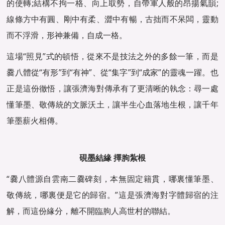
的使轉;結構不拘一格、向上取勢，自帶軍人般的昂揚氣韻;
線條方中有圓、剛中有柔、澀中有暢，古拙而不呆闆，靈動
而不浮滑，形神兼備，自成一格。
這場“照見”式的頓悟，從來不是技法之外的多餘一筆，而是
爨八體從“有形”到“有神”、從“集字”到“成家”的靈魂一躍。也
正是這份徹悟，讓張濟海對傳承有了更清晰的執念：尋一處
懂筆墨、敬傳統的文脈沃土，讓半生心血落地生根，讓千年
筆墨薪火相傳。
硯墨結緣 擇朐紮根
“爨八體源自雲南二爨碑刻，本無固定籍貫，哪裏懂筆墨、
敬傳統，哪裏便是它的歸宿。”這是張濟海對字體歸宿的注
解，而這份緣分，離不開臨朐人高世村的聯結。