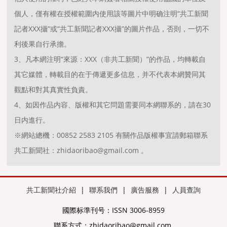
個人，僅有權在授權範圍内使用該等圖片中明确注明“共工新聞
記者XXX攝”或“共工新聞記者XXX攝”的圖片作品，否則，一切不
利後果自行承擔。
3、凡本網注明“來源：XXX（非共工新聞）”的作品，均轉載自
其它媒體，轉載目的在于傳遞更多信息，并不代表本網贊同其
觀點和對其真實性負責。
4、如因作品内容、版權和其它問題需要同本網聯系的，請在30
日内進行。
※網站總機：00852 2583 2105 有關作品版權事宜請郵箱聯系
共工新聞社：zhidaoribao@gmail.com 。
共工新聞社介紹
|
聯系我們
|
廣告服務
|
人員查詢
國際标準刊号：ISSN 3006-8959
聯系方式：zhidaoribao@gmail.com.