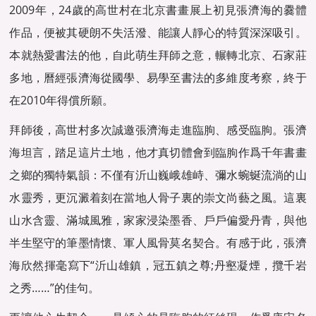
2009年，24歲的高世村在北京書畫展上初見張濟海的爨體
作品，便被其硬朗不失活潑、能讓人靜心的特質深深吸引。
本就熱愛書法的他，自此萌生拜師之意，輾轉北京、石家莊
多地，曆經張濟海從國學、易學至書法的多維度考察，終于
在2010年得償所願。
拜師後，高世村多次誠邀張濟海走進臨朐、感受臨朐。張濟
海坦言，踏足這片土地，他才真切體會到臨朐作爲千年書畫
之鄉的獨特氣韻：不僅有沂山巍峨雄峙、彌水蜿蜒流淌的山
水靈秀，更沉澱着刻在當地人骨子裏的崇文尚藝之風。這裏
山水含靈、滿城風雅，家家浸染墨香、戶戶偏愛丹青，與他
半生堅守的筆墨情懷、軍人風骨莫名契合。有感于此，張濟
海欣然揮毫寫下“沂山雄鎮，冠五鎮之尊;丹壑凝煙，攬千岩
之秀……”的佳句。