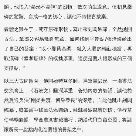
韻，他陷入“摹形不摹神”的困頓，數次萌生退意。但初見爨
碑的驚豔、自成一格的初心，讓他不肯輕言放棄。
爨體之難在于，死守原碑形貌，寫出來刻闆呆滞，全然抛開
古法，筆墨又容易散亂無章。如何找到平衡點?張濟海給出
了自己的答案：“以小爨爲基調，融入大爨的端莊穩當，再
取漢碑《孟孝琚碑》的樸拙厚重。這便是爨八體形成的三個
支撐點。”
以三大古碑爲骨，他開始轉益多師、爲筆墨賦形。一場書法
交流會上，《石鼓文》圓潤厚重、蒼勁内斂的氣韻，讓他豁
然貫通兵法“剛柔并濟、博采衆長”的深意。自此他跳出刻闆
臨摹，取篆書中鋒筆法添圓勁，融隸書波磔增沉穩，借行草
使轉暢氣韻，學金農漆書藏拙巧，納漢代飛白留空靈，将諸
家所長一點點内化進爨體的骨架之中。