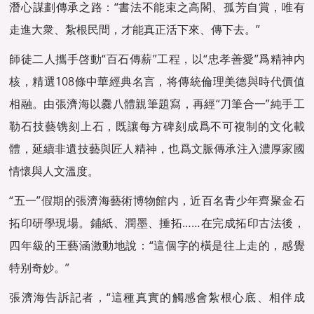
潛心謀劃傳承之路：“書法不能束之高閣、孤芳自賞，唯有
走進大衆、紮根民間，才能真正活下來、傳下去。”
師徒二人攜手啓動“百石傳薪”工程，以“忠孝善愛”爲精神内
核，精選108條中華經典名言，将傳統倫理美德與時代價值
相融。由張濟海以爨八體親筆題寫，再經“刀筆合一”純手工
勒石技藝镌刻上石，既讓每方碑刻成爲不可複制的文化載
體，延續非遺技藝與匠人精神，也爲文脈傳承注入濃厚家國
情懷與人文溫度。
“五一”假期的張濟海藝術博物館内，近百名青少年齊聚金石
拓印研學現場。鋪紙、潤墨、捶拓……在完成拓印古法後，
四年級的王藝涵激動地說：“這個字的橫是往上走的，感覺
特别奇妙。”
張濟海告訴記者，“這種真實的觸感會紮根心底、相伴成