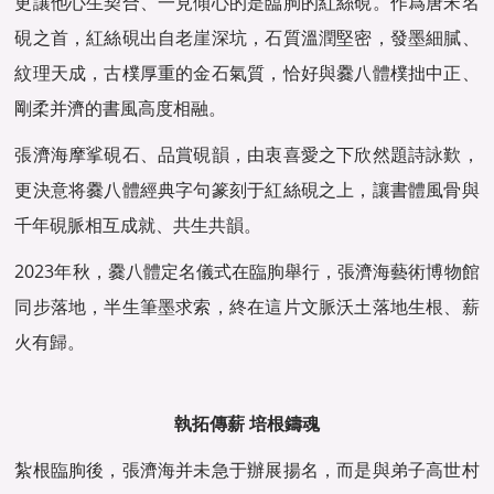
更讓他心生契合、一見傾心的是臨朐的紅絲硯。作爲唐宋名
硯之首，紅絲硯出自老崖深坑，石質溫潤堅密，發墨細膩、
紋理天成，古樸厚重的金石氣質，恰好與爨八體樸拙中正、
剛柔并濟的書風高度相融。
張濟海摩挲硯石、品賞硯韻，由衷喜愛之下欣然題詩詠歎，
更決意将爨八體經典字句篆刻于紅絲硯之上，讓書體風骨與
千年硯脈相互成就、共生共韻。
2023年秋，爨八體定名儀式在臨朐舉行，張濟海藝術博物館
同步落地，半生筆墨求索，終在這片文脈沃土落地生根、薪
火有歸。
執拓傳薪 培根鑄魂
紮根臨朐後，張濟海并未急于辦展揚名，而是與弟子高世村