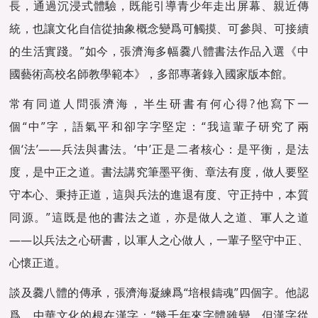
長，通過沉浸式體驗，既能引導青少年走出屏幕、親近傳
統，也讓文化自信從抽象概念變爲可觸摸、可參與、可接續
的生活實踐。”如今，張濟海多幅爨八體書法作品入選《中
國藝術高校名師教學範本》，多部專著錄入國家版本館。
常有同道人問張濟海，半生研書有何心得?他寫下一
個“中”字，語氣平和卻字字堅定：“我這輩子研究了兩
個‘法’——兵法與書法。‘中’正是二者核心：是平衡，是法
度，是中正之道。書法講究筆墨平衡、章法有度，做人要堅
守本心、秉持正道，這與兵法的進退有度、守正持中，本質
同源。”這既是他的書法之道，亦是做人之道、軍人之道
——以兵法之心研書，以軍人之心做人，一輩子堅守中正、
心懷正道。
談及爨八體的傳承，張濟海凝練爲“培根鑄魂”四個字。他認
爲，中華文化的根在漢字：“幾千年來字體雖變，但漢字從