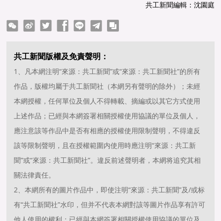
共工新聞編輯：沈園庭
ter
Facebook
line
telegram
copy
共工新聞版權及免責聲明：
1、凡本網注明“來源：共工新聞”或“來源：共工新聞社”的所有
作品，版權均屬于共工新聞社（本網另有聲明的除外）；未經
本網授權，任何單位及個人不得轉載、摘編或以其它方式使用
上述作品；已經與本網簽署相關授權使用協議的單位及個人，
應注意該等作品中是否有相應的授權使用限制聲明，不得違反
該等限制聲明，且在授權範圍内使用時應注明“來源：共工新
聞”或“來源：共工新聞社”。違反前述聲明者，本網将追究其相
關法律責任。
2、本網所有的圖片作品中，即使注明“來源：共工新聞”及/或标
有“共工新聞社”水印，但并不代表本網對該等圖片作品享有許可
他人使用的權利；已經與本網簽署相關授權使用協議的單位及