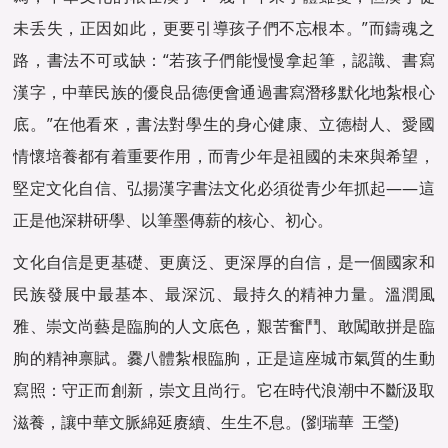
未丢失，正因如此，更要引導孩子們不忘根本。”而鑄魂之
路，書法不可或缺：“若孩子們能慢慢拿起筆，認識、書寫
漢字，中華民族的優良品德便會通過書寫潛移默化地紮根心
底。”在他看來，書法對學生的身心健康、立德樹人、愛國
情懷培養都有着重要作用，而青少年是祖國的未來與希望，
堅定文化自信、弘揚漢字書法文化必須從青少年抓起——這
正是他深耕研學、以筆墨傳薪的核心、初心。
文化自信是更基礎、更廣泛、更深厚的自信，是一個國家和
民族發展中最基本、最深沉、最持久的精神力量。溫潤風
雅、崇文尚藝是臨朐的人文底色，艱苦奮鬥、敢闖敢拼是臨
朐的精神禀賦。爨八體紮根臨朐，正是這座城市氣質的生動
寫照：守正而創新，崇文且尚行。它在時代浪潮中不斷汲取
滋養，讓中華文脈綿延赓續、生生不息。(劉瑞華 王瑩)