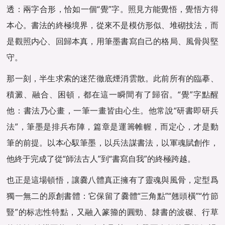
透：兩字合形，恰如一個“覺”字。照見方能覺悟，覺悟方得
本心。書法的終極境界，從來不是模仿形似、堆砌技法，而
是觀照内心、回歸本真，用筆墨書寫自己的格局、風骨與堅
守。
那一刻，半生求索的迷茫徹底煙消雲散。此前所有的臨摹、
積澱、融合、困頓，都在這一瞬間有了歸宿。“覺”字點醒
他：書法乃心畫，一筆一畫皆由心生。他常說“研書即研兵
法”，筆墨是排兵布陣，篇章是運籌帷幄，而定心，才是動
筆的前提。以本心馭筆墨，以兵法謀書法，以軍魂賦創作，
他終于完成了從“師法古人”到“書寫自我”的終極跨越。
也正是這場頓悟，讓爨八體真正擁有了靈魂與風骨，定型爲
獨一無二的原創書體：它保留了爨體“三角點”“翹頭橫”“竹節
豎”的标志性特點，又融入篆籀的圓勁、隸書的波磔、行草