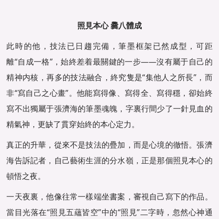
照見本心 爨八體成
此時的他，技法已日趨完備，筆墨框架已然成型，可距
離“自成一格”，始終差着最關鍵的一步——沒有屬于自己的
精神内核，再多的技法融合，終究隻是“集他人之所長”，而
非“寫自己之心畫”。他能寫得像、寫得全、寫得穩，卻始終
寫不出獨屬于張濟海的筆墨魂魄，字裏行間少了一針見血的
精氣神，更缺了貫穿始終的本心定力。
真正的升華，從來不是技法的疊加，而是心境的徹悟。張濟
海告訴記者，自己藝術生涯的分水嶺，正是那個照見本心的
頓悟之夜。
一天夜裏，他像往常一樣端坐書案，審視自己寫下的作品。
當目光落在“照見五蘊皆空”中的“照見”二字時，忽然心神通