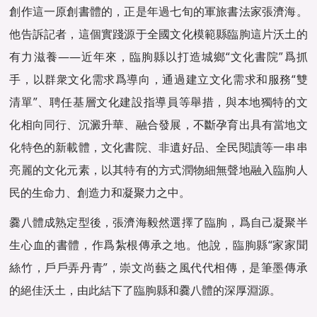
創作這一原創書體的，正是年過七旬的軍旅書法家張濟海。
他告訴記者，這個實踐源于全國文化模範縣臨朐這片沃土的
有力滋養——近年來，臨朐縣以打造城鄉“文化書院”爲抓
手，以群衆文化需求爲導向，通過建立文化需求和服務“雙
清單”、聘任基層文化建設指導員等舉措，與本地獨特的文
化相向同行、沉澱升華、融合發展，不斷孕育出具有當地文
化特色的新載體，文化書院、非遺好品、全民閱讀等一串串
亮麗的文化元素，以其特有的方式潤物細無聲地融入臨朐人
民的生命力、創造力和凝聚力之中。
爨八體成熟定型後，張濟海毅然選擇了臨朐，爲自己凝聚半
生心血的書體，作爲紮根傳承之地。他說，臨朐縣“家家聞
絲竹，戶戶弄丹青”，崇文尚藝之風代代相傳，是筆墨傳承
的絕佳沃土，由此結下了臨朐縣和爨八體的深厚淵源。