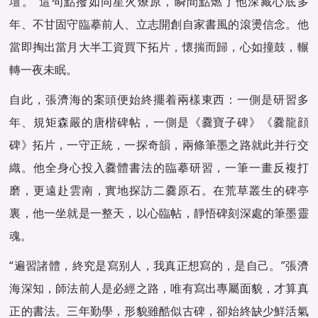
壇。”這句點撥如同星火燎原，瞬間點燃了他深藏心底多
年、不甘固守臨摹前人、立志開創自家書風的滾燙信念。他
當即掏出當月大半工資買下拓片，懷揣而歸，心如撞鼓，輾
轉一夜未眠。
自此，張濟海的案頭便始終擺着兩樣東西：一側是研習多
年、規矩森嚴的唐楷碑帖，一側是《爨寶子碑》《爨龍顔
碑》拓片，一守正統，一探奇韻，兩條筆墨之路就此并行交
織。他全身心投入爨體書法的臨摹研習，一筆一畫反複打
磨，更遠赴雲南，實地探訪二爨原石。在荒草叢生的碑亭
裏，他一坐就是一整天，以心臨帖，靜悟碑刻深處的筆墨靈
魂。
“遍習諸體，終究是寫别人，我真正想寫的，是自己。”張濟
海深知，師法前人是必經之路，唯有寫出專屬面貌，才算真
正的書法。三年勤學，形貌雖酷似古碑，卻始終缺少鮮活氣