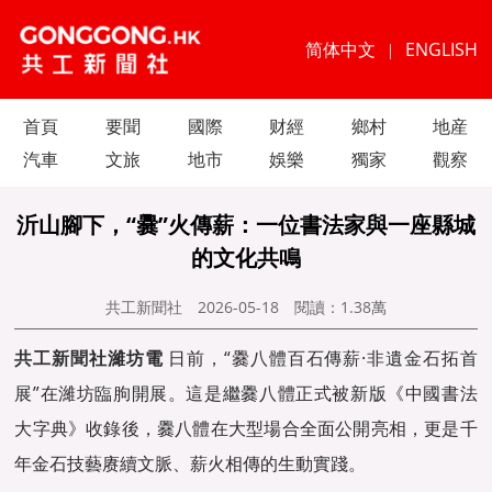
简体中文
ENGLISH
|
首頁
要聞
國際
财經
鄉村
地産
汽車
文旅
地市
娛樂
獨家
觀察
沂山腳下，“爨”火傳薪：一位書法家與一座縣城
的文化共鳴
共工新聞社
2026-05-18
閱讀：
1.38萬
共工新聞
社濰坊電
日前，“爨八體百石傳薪·非遺金石拓首
展”在濰坊臨朐開展。這是繼爨八體正式被新版《中國書法
大字典》收錄後，爨八體在大型場合全面公開亮相，更是千
年金石技藝赓續文脈、薪火相傳的生動實踐。