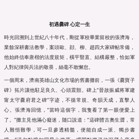
初遇爨碑 心定一生
時光回溯到上世紀八十年代，剛從軍校畢業留校的張濟海，
業餘深耕書法教學，案頭歐、顔、柳、趙四大家碑帖常備，
他始終信奉唐楷的法度規矩，橫平豎直、結構嚴整，恰如軍
人對紀律與兵法的敬畏，絲毫不敢懈怠。
一個周末，濟南英雄山文化市場的舊書攤前，一張《爨寶子
碑》拓片讓他駐足良久、心頭震顫。碑上“晉故振威将軍建
甯太守爨府君之碑”字迹，不循常規、奇韻天成，直擊人
心。張濟海回憶，“當時這個字，我隻看了第一眼便愛上
了。”攤主見他滿心癡迷，随口說道：“這碑體古奧生澀，常
人難悟難學，可一旦參透精髓，便能自成一派、獨步書