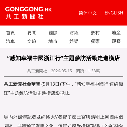
简体中文
ENGLISH
|
首頁
要聞
國際
财經
鄉村
地産
汽車
文旅
地市
娛樂
獨家
觀察
“感知幸福中國浙江行”主題參訪活動走進橫店
共工新聞社
2026-05-15
閱讀：
1.33萬
共工新聞
社金華電
(5月13日)下午，“感知幸福中國行·連線浙
江”主題參訪活動走進橫店影視城。
境内外媒體記者及網絡大V參觀了秦王宮與清明上河圖兩個
園區，并體驗了漢服文化，沉浸式感受橫店“影視+文旅”融合