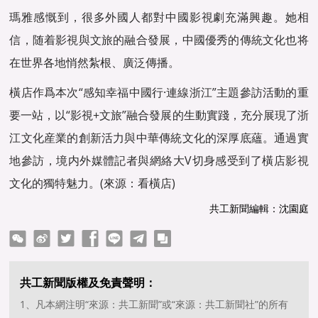
瑪雅感慨到，很多外國人都對中國影視劇充滿興趣。她相
信，随着影視與文旅的融合發展，中國優秀的傳統文化也将
在世界各地悄然紮根、廣泛傳播。
橫店作爲本次“感知幸福中國行·連線浙江”主題參訪活動的重
要一站，以“影視+文旅”融合發展的生動實踐，充分展現了浙
江文化産業的創新活力與中華傳統文化的深厚底蘊。通過實
地參訪，境内外媒體記者與網絡大V切身感受到了橫店影視
文化的獨特魅力。(來源：看橫店)
共工新聞編輯：沈園庭
ter
Facebook
line
telegram
copy
共工新聞版權及免責聲明：
1、凡本網注明“來源：共工新聞”或“來源：共工新聞社”的所有