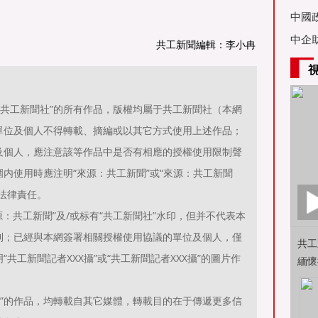
亞舉
中國
中企
共工新聞編輯：李小冉
源：共工新聞社”的所有作品，版權均屬于共工新聞社（本網
單位及個人不得轉載、摘編或以其它方式使用上述作品；
及個人，應注意該等作品中是否有相應的授權使用限制聲
内使用時應注明“來源：共工新聞”或“來源：共工新聞
法律責任。
：共工新聞”及/或标有“共工新聞社”水印，但并不代表本
利；已經與本網簽署相關授權使用協議的單位及個人，僅
共工
共工新聞記者XXX攝”或“共工新聞記者XXX攝”的圖片作
緬懷
聞）”的作品，均轉載自其它媒體，轉載目的在于傳遞更多信