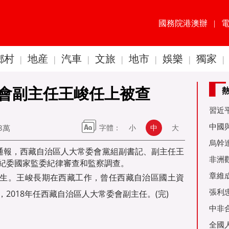
國務院港澳辦
|
鄉村
地産
汽車
文旅
地市
娛樂
獨家
|
|
|
|
|
|
|
會副主任王峻任上被查
習近
60周
中國
23萬
字體：
小
中
大
金達
烏幹
4日通報，西藏自治區人大常委會黨組副書記、副主任王
事務
非洲
紀委國家監委紀律審查和監察調查。
是棋
章維
2月生。王峻長期在西藏工作，曾任西藏自治區國土資
張利
2018年任西藏自治區人大常委會副主任。(完)
烏友
中非
全國