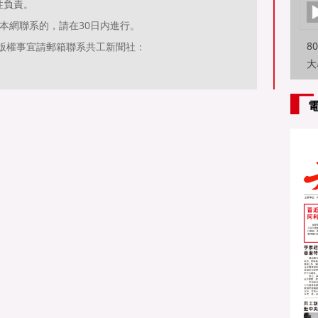
性負責。
本網聯系的，請在30日内進行。
8
有關作品版權事宜請郵箱聯系共工新聞社：
大
特
方