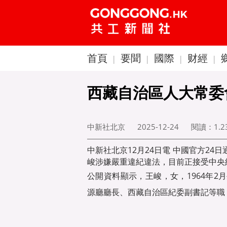
首頁
要聞
國際
财經
|
|
|
|
西藏自治區人大常委
中新社北京
2025-12-24
閱讀：
1.
中新社北京12月24日電 中國官方2
峻涉嫌嚴重違紀違法，目前正接受中央
公開資料顯示，王峻，女，1964年
源廳廳長、西藏自治區紀委副書記等職，