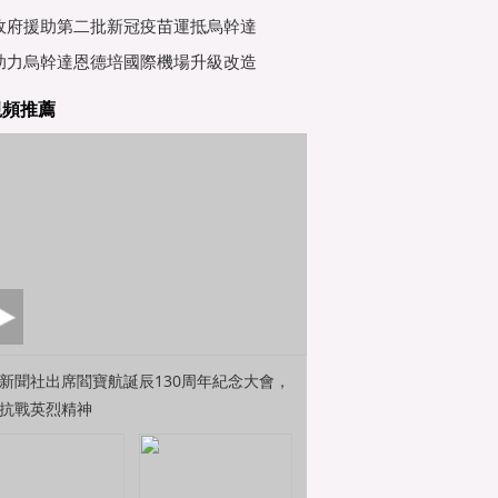
行會
政府援助第二批新冠疫苗運抵烏幹達
助力烏幹達恩德培國際機場升級改造
視頻推薦
新聞社出席閻寶航誕辰130周年紀念大會，
抗戰英烈精神