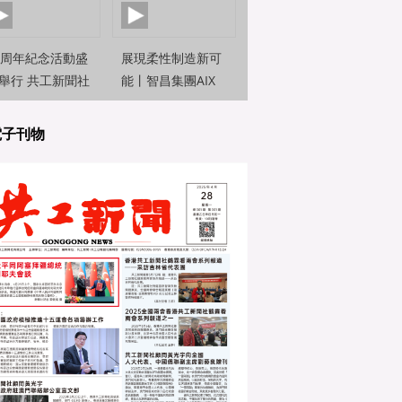
0周年紀念活動盛
展現柔性制造新可
舉行 共工新聞社
能丨智昌集團AIX
約新聞觀察員前
機器人亮相2025世
直擊
界人工智能大
電子刊物