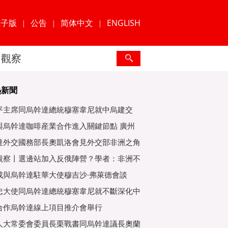
電子版
公告
简体中文
ENGLISH
|
|
|
觀察
熱新聞
平主席同烏幹達總統穆塞韋尼就中烏建交
年互緻
與烏幹達咖啡産業合作進入關鍵節點 廣州
爲重
達外交國務部長奧凱洛會見外交部非洲之角
特使
觀察丨選邊站加入反俄陣營？學者：非洲不
子
成與烏幹達駐華大使穆吉沙·弗萊德會談
忠大使同烏幹達總統穆塞韋尼就不斷深化中
好關
合作烏幹達線上項目推介會舉行
人大常委會委員長栗戰書同烏幹達議長奧蘭