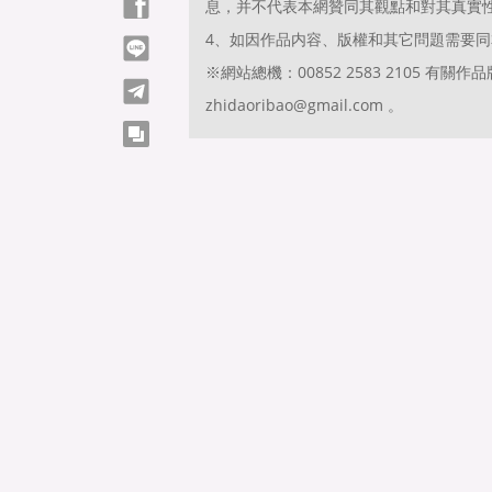
Facebook
息，并不代表本網贊同其觀點和對其真實
4、如因作品内容、版權和其它問題需要同
line
※網站總機：00852 2583 2105 
telegram
zhidaoribao@gmail.com 。
copy