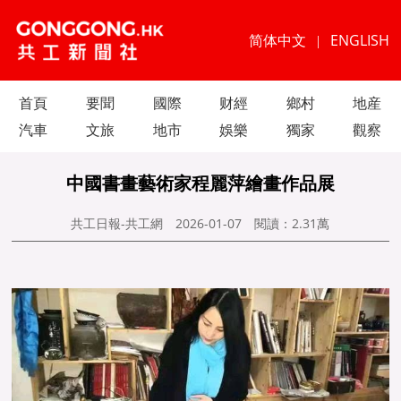
简体中文
ENGLISH
|
首頁
要聞
國際
财經
鄉村
地産
汽車
文旅
地市
娛樂
獨家
觀察
中國書畫藝術家程麗萍繪畫作品展
共工日報-共工網
2026-01-07
閱讀：
2.31萬